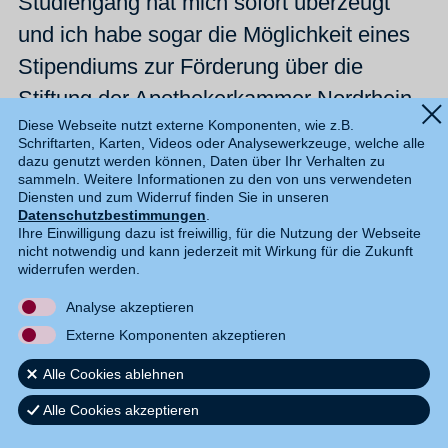
Studiengang hat mich sofort überzeugt
und ich habe sogar die Möglichkeit eines
Stipendiums zur Förderung über die
Stiftung der Apothekerkammer Nordrhein
Diese Webseite nutzt externe Komponenten, wie z.B.
bekommen. Durch die Bereitschaft meines
Schriftarten, Karten, Videos oder Analysewerkzeuge, welche alle
Arbeitgebers, mich dabei zu unterstützen
dazu genutzt werden können, Daten über Ihr Verhalten zu
sammeln. Weitere Informationen zu den von uns verwendeten
und durch die Möglichkeit, während des
Diensten und zum Widerruf finden Sie in unseren
Datenschutzbestimmungen
.
Studiums bereits im Bereich AMTS in der
Ihre Einwilligung dazu ist freiwillig, für die Nutzung der Webseite
nicht notwendig und kann jederzeit mit Wirkung für die Zukunft
Klinik zu arbeiten, eröffnete sich für mich
widerrufen werden.
eine direkte praxisnahe Perspektive für
Analyse akzeptieren
einen neuen und spannenden beruflichen
Externe Komponenten akzeptieren
Weg.
Alle Cookies ablehnen
Alle Cookies akzeptieren
Wie lässt sich der Studiengang mit