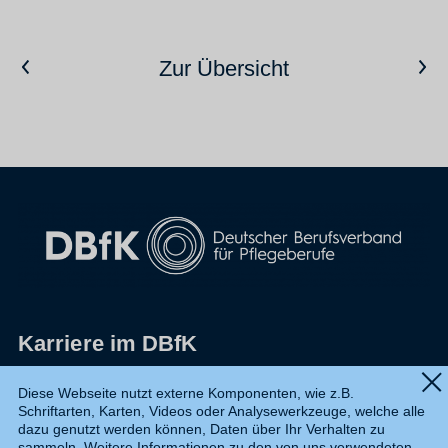
Vorheriger Artikel
Nächster Artikel
Zur Übersicht
Karriere im DBfK
Impressum
Diese Webseite nutzt externe Komponenten, wie z.B.
Schriftarten, Karten, Videos oder Analysewerkzeuge, welche alle
Datenschutz
dazu genutzt werden können, Daten über Ihr Verhalten zu
sammeln. Weitere Informationen zu den von uns verwendeten