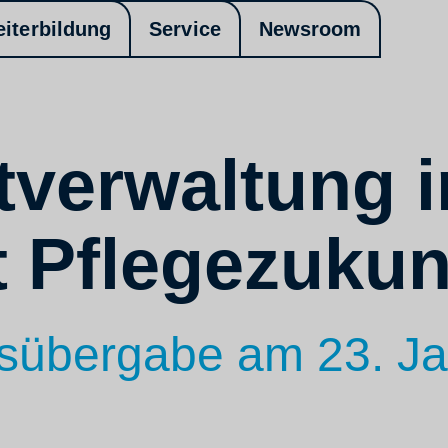
eiterbildung
Service
Newsroom
tverwaltung 
t Pflegezukun
onsübergabe am 23. J