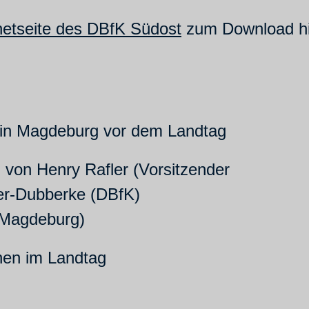
netseite des DBfK Südost
zum Download hin
en in Magdeburg vor dem Landtag
von Henry Rafler (Vorsitzender
er-Dubberke (DBfK)
e Magdeburg)
nen im Landtag