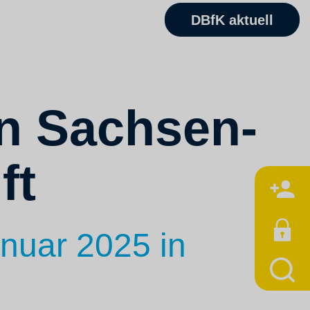
DBfK aktuell
in Sachsen-
ft
M
anuar 2025 in